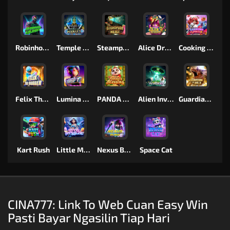
Robinhood Quest
Temple of Horus
Steampunk Heist
Alice Dream
Cooking Red
Felix The Robber
Lumina Drift
PANDA BLESSING
Alien Invasion
Guardian of Gold
Kart Rush
Little Mermaid
Nexus Blade
Space Cat
CINA777: Link To Web Cuan Easy Win
Pasti Bayar Ngasilin Tiap Hari