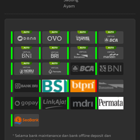
Ayam
* Selama bank maintenance dan bank offline deposit dan